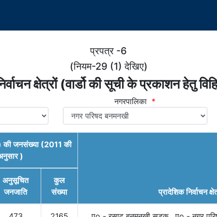
प्रपत्र -6
(नियम-29 (1) देखिए)
र्वाचन क्षेत्रों (वार्डो की सूची के प्रकाशन हेतु वि
नगरपालिका
*
ार्डो) की जनसंख्या (2011 की
नुसार )
अनुसूचित
कुल
जनजाति
संख्या
प्रादेशिक निर्वाचन क्षेत
473
2165
पूo - रसाढ बनमनखी सड़क , पo - नगर परिषद