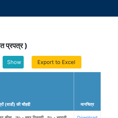
हित प्रपत्र )
Export to Excel
्रों (वार्डो) की चौहद्दी
मानचित्र
् सीमा , उo - नहर वितरणी , दo - भगवती
Download