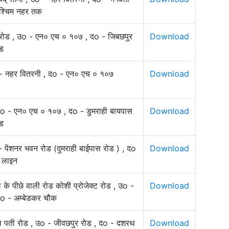
पश्चिम नहर तक
द रोड , उo - एन० एच ० १०७ , दo - जिबछपुर
Download
ड
 - नहर वितरनी , दo - एन० एच ० १०७
Download
उo - एन० एच ० १०७ , दo - डुमराही बायपास
Download
ड
- पेंशनर भवन रोड (दुमराही बाईपास रोड ) , दo
Download
े लाइन
 के पीछे वाली रोड कोशी प्रोजेक्ट रोड , उo -
Download
o - अम्बेडकर चौक
िल पती रोड , उo - जीवछपुर रोड , दo - दशरथ
Download