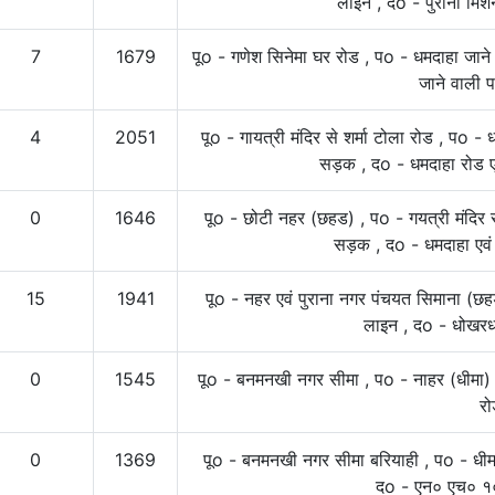
लाइन , दo - पुराना मिशन
7
1679
पूo - गणेश सिनेमा घर रोड , पo - धमदाहा जाने
जाने वाली 
4
2051
पूo - गायत्री मंदिर से शर्मा टोला रोड , पo 
सड़क , दo - धमदाहा रोड ए
0
1646
पूo - छोटी नहर (छहड) , पo - गयत्री मंदिर स
सड़क , दo - धमदाहा एवं
15
1941
पूo - नहर एवं पुराना नगर पंचयत सिमाना (छह
लाइन , दo - धोखरध
0
1545
पूo - बनमनखी नगर सीमा , पo - नाहर (धीमा) 
रो
0
1369
पूo - बनमनखी नगर सीमा बरियाही , पo - धीमा
दo - एन० एच० १०७