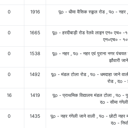
0
1916
पूo - धीमा वैसिक स्कूल रोड , पo - नह
0
1665
पूo - हरदीबाड़ी रोड रेलवे लाइन एन० एच० -१
एन०एच० - १०
0
1538
पूo - नहर , पo - नहर एवं पुराना नगर पंचयत 
झौवारी जान
0
1492
पूo - मंडल टोला रोड , पo - धमदाहा जाने वाल
रोड , दo - 
16
1419
पूo - प्राथमिक विद्यालय मंडल टोला , पo - प
दo - सीमा गंगेल
0
1435
पूo - नहर गंगेली जाने वाली , पo - छोटी नहर 
दo - निपन