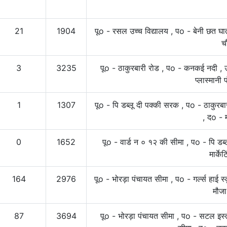
21
1904
पूo - रसल उच्च विद्यालय , पo - बेनी छत घात 
च
3
3235
पूo - ठाकुरबारी रोड , पo - कनकई नदी , 
प्लास्मानी
1
1307
पूo - पि डब्लू दी पक्की सरक , पo - ठाकुरब
, दo - 
0
1652
पूo - वार्ड न ० १२ की सीमा , पo - पि डब
मार्केट
164
2976
पूo - भोरड़ा पंचायत सीमा , पo - गर्ल्स हाई 
मौजा
87
3694
पूo - भोरड़ा पंचायत सीमा , पo - सटल इस्त