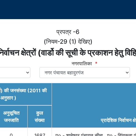
प्रपत्र -6
(नियम-29 (1) देखिए)
र्वाचन क्षेत्रों (वार्डो की सूची के प्रकाशन हेतु वि
नगरपालिका
*
वार्डो) की जनसंख्या (2011 की
अनुसार )
अनुसूचित
कुल
जनजाति
संख्या
प्रादेशिक निर्वाचन क्षे
0
1687
पूo - शामेश्वर पंचायत सीमा , पo - झिंगकता 