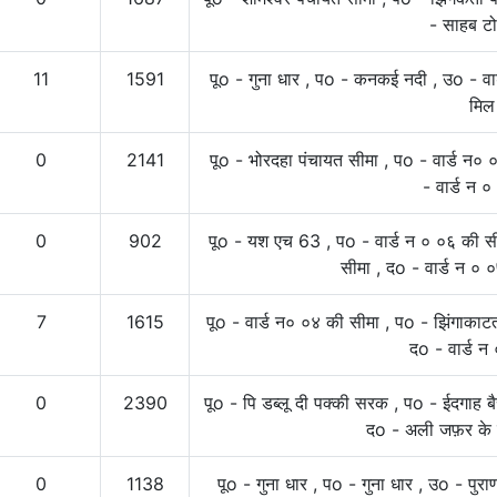
- साहब टो
11
1591
पूo - गुना धार , पo - कनकई नदी , उo - वार
मिल
0
2141
पूo - भोरदहा पंचायत सीमा , पo - वार्ड न० 
- वार्ड न 
0
902
पूo - यश एच 63 , पo - वार्ड न ० ०६ की सी
सीमा , दo - वार्ड न ०
7
1615
पूo - वार्ड न० ०४ की सीमा , पo - झिंगाकाट
दo - वार्ड न
0
2390
पूo - पि डब्लू दी पक्की सरक , पo - ईदगाह बै
दo - अली जफ़र के घ
0
1138
पूo - गुना धार , पo - गुना धार , उo - पुरा