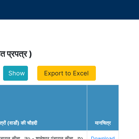
हित प्रपत्र )
Export to Excel
त्रों (वार्डो) की चौहद्दी
मानचित्र
पंचायत सीमा , उo - शामेश्वर पंचायत सीमा , दo
Download