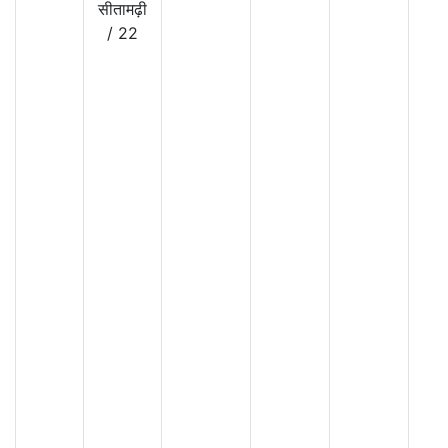
सीतामढ़ी
/
22