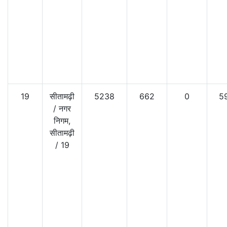
19
सीतामढ़ी
5238
662
0
5
/
नगर
निगम,
सीतामढ़ी
/
19