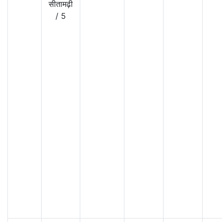
सीतामढ़ी
/
5