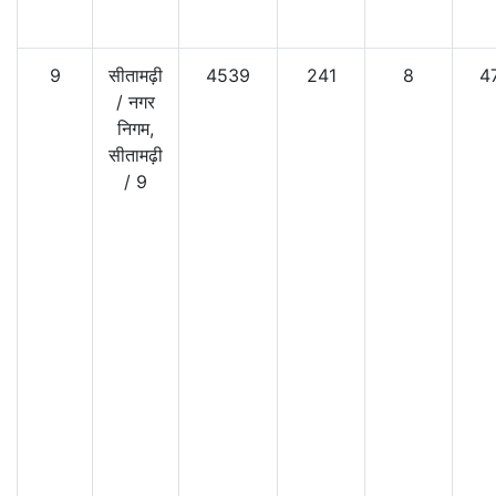
9
सीतामढ़ी
4539
241
8
4
/
नगर
निगम,
सीतामढ़ी
/
9