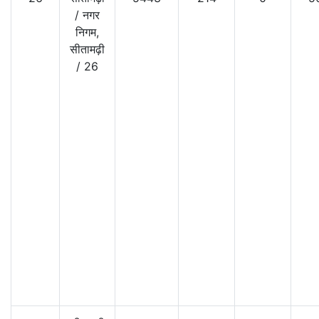
/
नगर
निगम,
सीतामढ़ी
/
26