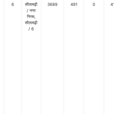
6
सीतामढ़ी
3689
491
0
4
/
नगर
निगम,
सीतामढ़ी
/
6