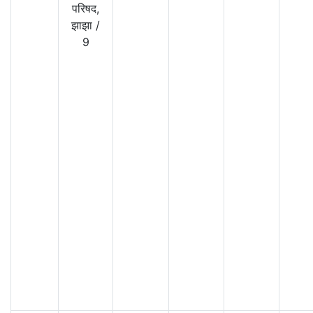
परिषद,
झाझा
/
9