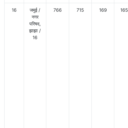
16
जमुई
/
766
715
169
16
नगर
परिषद,
झाझा
/
16