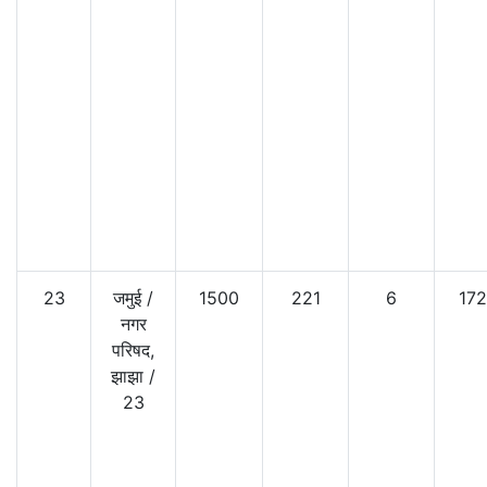
23
जमुई
/
1500
221
6
17
नगर
परिषद,
झाझा
/
23