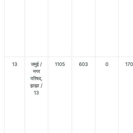
13
जमुई
/
1105
603
0
17
नगर
परिषद,
झाझा
/
13