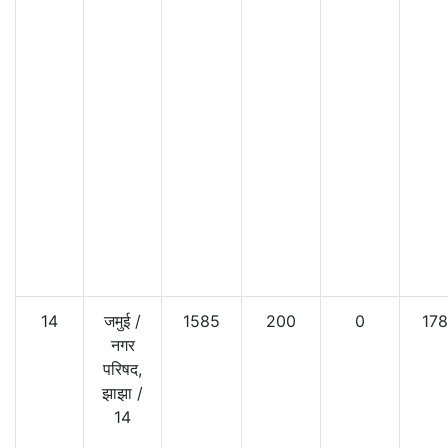
14
जमुई
/
1585
200
0
17
नगर
परिषद,
झाझा
/
14