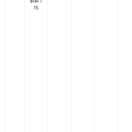
झाझा
/
15