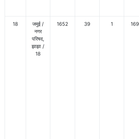
18
जमुई
/
1652
39
1
16
नगर
परिषद,
झाझा
/
18