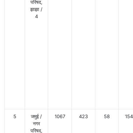
परिषद,
झाझा
/
4
5
जमुई
/
1067
423
58
15
नगर
परिषद,