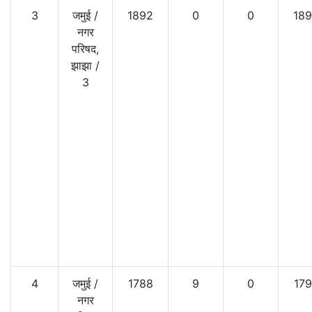
3
जमुई
/
1892
0
0
18
नगर
परिषद,
झाझा
/
3
4
जमुई
/
1788
9
0
17
नगर