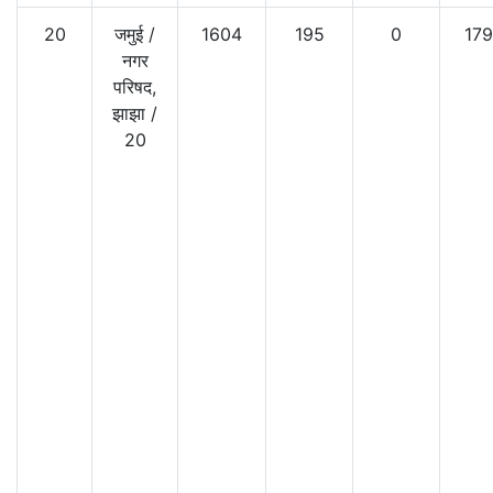
20
जमुई
/
1604
195
0
17
नगर
परिषद,
झाझा
/
20