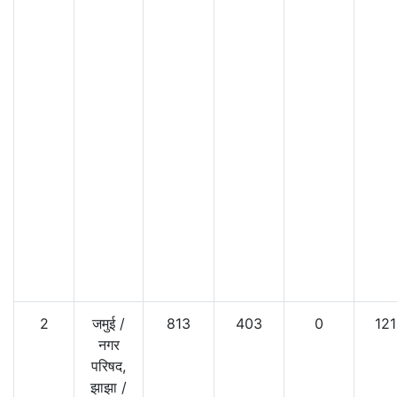
2
जमुई
/
813
403
0
121
नगर
परिषद,
झाझा
/