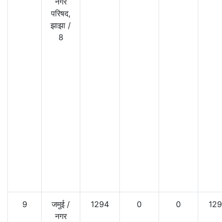
नगर
परिषद,
झाझा
/
8
9
जमुई
/
1294
0
0
12
नगर