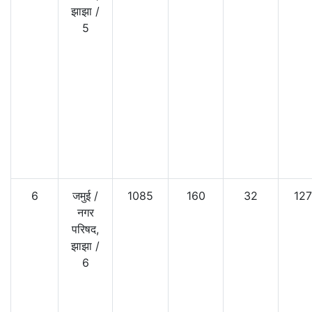
झाझा
/
5
6
जमुई
/
1085
160
32
12
नगर
परिषद,
झाझा
/
6