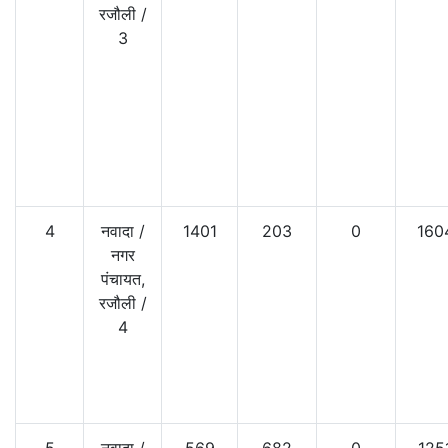
रजौली
/
3
4
नवादा
/
1401
203
0
160
नगर
पंचायत,
रजौली
/
4
5
नवादा
/
569
682
0
125