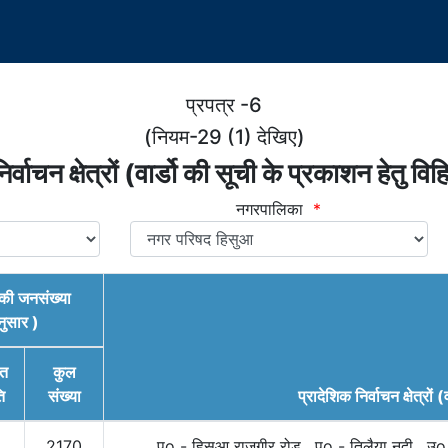
प्रपत्र -6
(नियम-29 (1) देखिए)
र्वाचन क्षेत्रों (वार्डो की सूची के प्रकाशन हेतु वि
नगरपालिका
*
ो) की जनसंख्या
ुसार )
ित
कुल
ि
संख्या
प्रादेशिक निर्वाचन क्षेत्रों (
2170
पूo - हिसुआ राजगीर रोड , पo - तिलैया नदी , उ