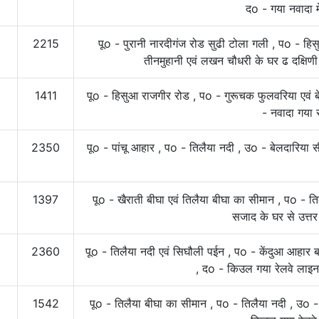
दo - गया नवादा 
2215
पूo - पुरानी नारदीगंज रोड सुढी टोला गली , पo - ह
तीनमुहानी एवं लखन चौधरी के घर ढ दक्षिणी
1411
पूo - हिसुआ राजगीर रोड , पo - गुरूचक फुलवरिया एवं 
- नवादा गया 
2350
पूo - पांचू आहार , पo - तिलैया नदी , उo - बेलदारिया 
1397
पूo - खैराती बीघा एवं तिलैया बीघा का सीमान , पo - त
सजाद के घर से उत्त
2360
पूo - तिलैया नदी एवं सिघौली पईन , पo - केंदुआ आहार बा
, दo - किउल गया रेलवे लाइन
1542
पूo - तिलैया बीघा का सीमान , पo - तिलैया नदी , उo -