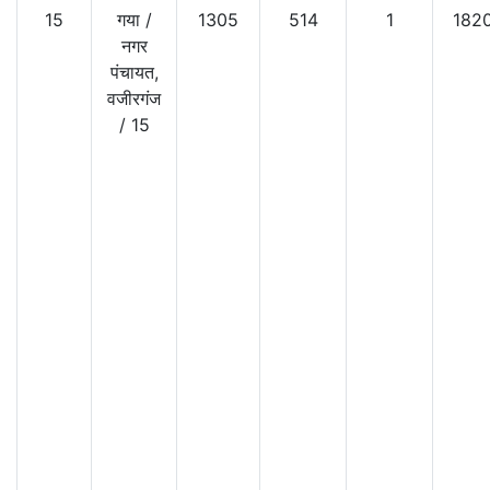
15
गया
/
1305
514
1
182
नगर
पंचायत,
वजीरगंज
/
15