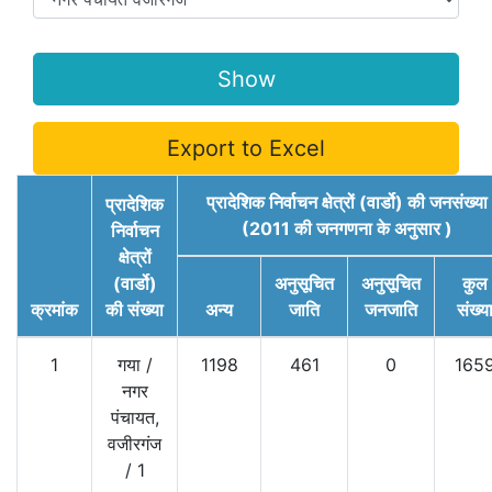
Export to Excel
प्रादेशिक निर्वाचन क्षेत्रों (वार्डो) की जनसंख्या
प्रादेशिक
(2011 की जनगणना के अनुसार )
निर्वाचन
क्षेत्रों
(वार्डो)
अनुसूचित
अनुसूचित
कुल
क्रमांक
की संख्या
अन्य
जाति
जनजाति
संख्य
1
गया
/
1198
461
0
165
नगर
पंचायत,
वजीरगंज
/
1