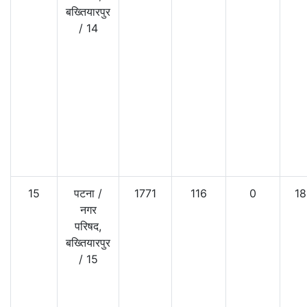
बख्तियारपुर
/
14
15
पटना
/
1771
116
0
18
नगर
परिषद,
बख्तियारपुर
/
15