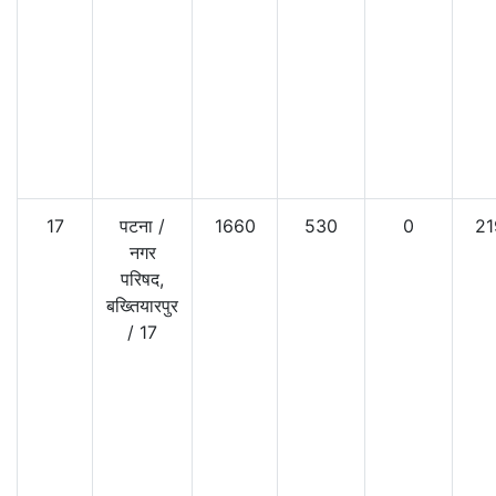
17
पटना
/
1660
530
0
21
नगर
परिषद,
बख्तियारपुर
/
17