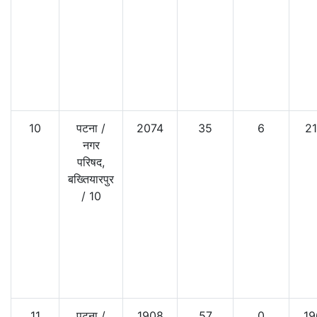
10
पटना
/
2074
35
6
21
नगर
परिषद,
बख्तियारपुर
/
10
11
पटना
/
1908
57
0
19