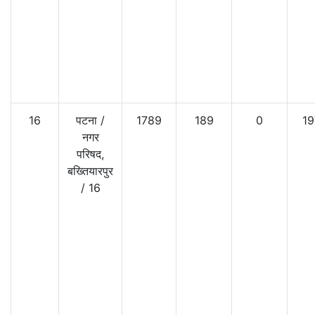
16
पटना
/
1789
189
0
19
नगर
परिषद,
बख्तियारपुर
/
16