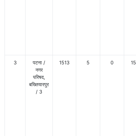
3
पटना
/
1513
5
0
15
नगर
परिषद,
बख्तियारपुर
/
3