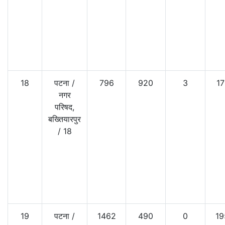
18
पटना
/
796
920
3
17
नगर
परिषद,
बख्तियारपुर
/
18
19
पटना
/
1462
490
0
19