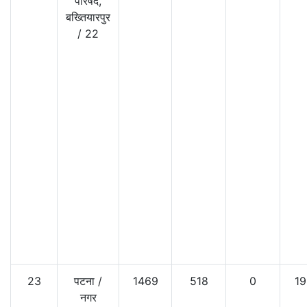
परिषद,
बख्तियारपुर
/
22
23
पटना
/
1469
518
0
19
नगर