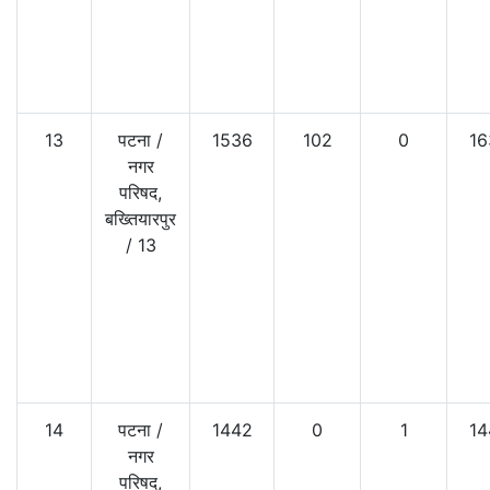
13
पटना
/
1536
102
0
16
नगर
परिषद,
बख्तियारपुर
/
13
14
पटना
/
1442
0
1
14
नगर
परिषद,