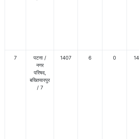
7
पटना
/
1407
6
0
14
नगर
परिषद,
बख्तियारपुर
/
7