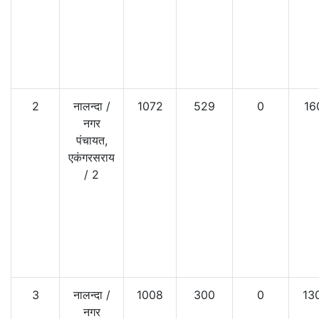
2
नालन्दा
/
1072
529
0
16
नगर
पंचायत,
एकंगरसराय
/
2
3
नालन्दा
/
1008
300
0
13
नगर