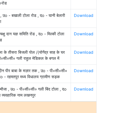
०रोड
 , उo - बखाली टोला रोड , दo - घानी बेलारी
Download
ा
 चक्षु दान यज्ञ समिति रोड , दo - मिल्की टोला
Download
ोड
ा के तीसरा बिजली पोल /(योगेंद्र साह के घर
Download
ी०सी०सी० गली राहुल मेडिकल के बगल में
द्दीन पीर बाबा के मज़ार तक , उo - पी०सी०सी०
Download
 दo - रहमतपुर मध्य विधालय ग्रामीण सड़क
ुर मौजा , उo - पी०सी०सी० गली बिंद टोला , दo
Download
यत व्यवहारिक नाम लखनपुर