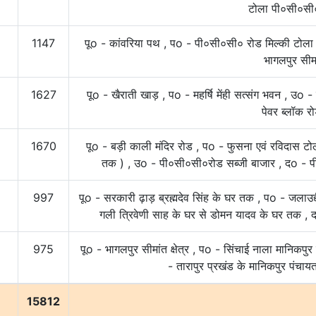
टोला पी०सी०सी
1147
पूo - कांवरिया पथ , पo - पी०सी०सी० रोड मिल्की टोला
भागलपुर सीम
1627
पूo - खैराती खाड़ , पo - महर्षि मेंही सत्संग भवन , उo -
पेवर ब्लॉक र
1670
पूo - बड़ी काली मंदिर रोड , पo - फुसना एवं रविदास टोल
तक ) , उo - पी०सी०सी०रोड सब्जी बाजार , दo - प
997
पूo - सरकारी ढ़ाड़ ब्रह्मदेव सिंह के घर तक , पo - जलाउ
गली त्रिवेणी साह के घर से डोमन यादव के घर तक ,
975
पूo - भागलपुर सीमांत क्षेत्र , पo - सिंचाई नाला मानिकप
- तारापुर प्रखंड के मानिकपुर पंचा
15812