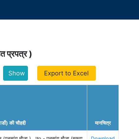
हित प्रपत्र )
Export to Excel
ार्डो) की चौहद्दी
मानचित्र
ूल (पनसांय मौजा ) , उo - पनसांय मौजा (मकवा
Download