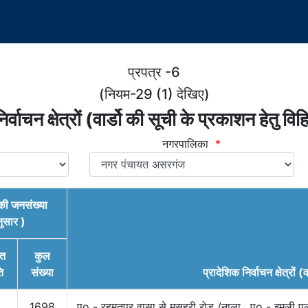
प्रपत्र -6
(नियम-29 (1) देखिए)
र्वाचन क्षेत्रों (वार्डो की सूची के प्रकाशन हेतु वि
नगरपालिका
*
ो) की जनसंख्या
ुसार )
ित
कुल
ि
संख्या
प्रादेशिक निर्वाचन क्षेत्रों (व
1698
पूo - रहमतपुर वासा से मुसहरी रोड /नाला , पo - इमली प