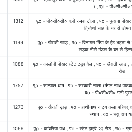
) , दo - पी०सी०सी० क
1312
पूo - पी०सी०सी० गली रजक टोला , पo - फुसना पोखर ,
त्रिवेणी साह के घर से डोम
1199
पूo - खैराती खाड़ , पo - विनायत मिंया के ईट भट्ठा से
सड़क नीरो मंडल के घर से हिस
1088
पूo - कालोनी पोखर स्टेट ट्यूब वेल , पo - खैराती खाड़ ,
रोड
1757
पूo - सान्याल धाम , पo - सरकारी नाला (मंगल नाथ पाठक के
दo - पी०सी०सी० गली पुरान
1273
पूo - खैराती ढ़ाड़ , पo - हाथीनाथ नाट्य कला परिषद् 
स्थान , दo - चक्षु दान य
1069
पूo - कांवरिया पथ , पo - स्टेट हाइवे २२ रोड , उo - ग्र