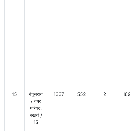
15
बेगूसराय
1337
552
2
189
/
नगर
परिषद,
बखरी
/
15