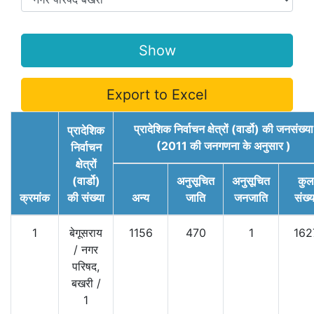
Export to Excel
प्रादेशिक निर्वाचन क्षेत्रों (वार्डो) की जनसंख्या
प्रादेशिक
(2011 की जनगणना के अनुसार )
निर्वाचन
क्षेत्रों
(वार्डो)
अनुसूचित
अनुसूचित
कुल
क्रमांक
की संख्या
अन्य
जाति
जनजाति
संख्य
1
बेगूसराय
1156
470
1
162
/
नगर
परिषद,
बखरी
/
1