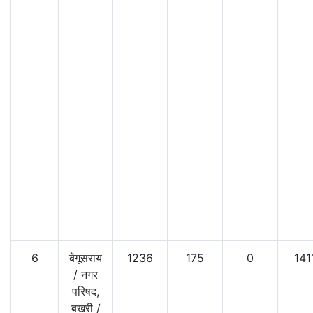
6
बेगूसराय
1236
175
0
141
/
नगर
परिषद,
बखरी
/