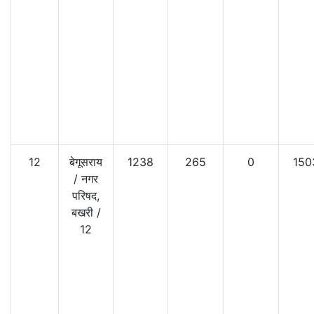
12
बेगूसराय
1238
265
0
150
/
नगर
परिषद,
बखरी
/
12