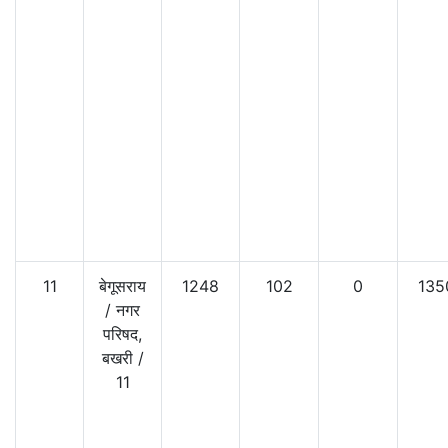
11
बेगूसराय
1248
102
0
135
/
नगर
परिषद,
बखरी
/
11