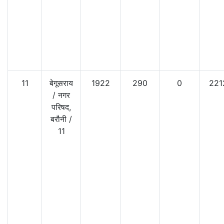
11
बेगूसराय
1922
290
0
221
/
नगर
परिषद,
बरौनी
/
11