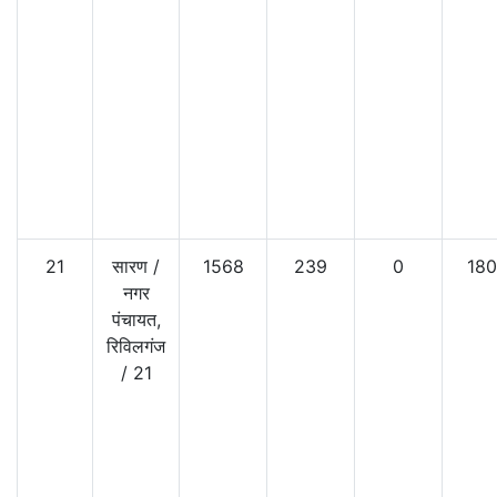
21
सारण
/
1568
239
0
180
नगर
पंचायत,
रिविलगंज
/
21