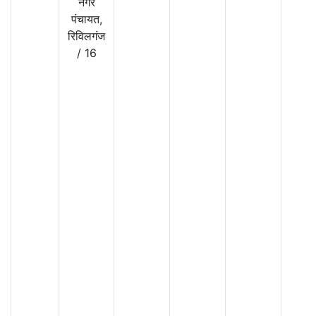
नगर
पंचायत,
रिविलगंज
/
16