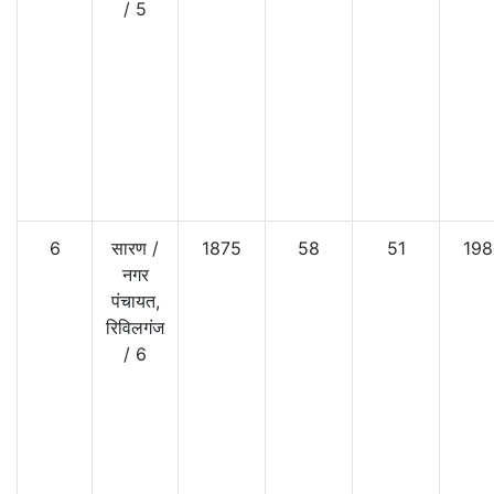
/
5
6
सारण
/
1875
58
51
198
नगर
पंचायत,
रिविलगंज
/
6