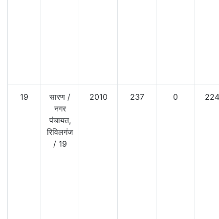
19
सारण
/
2010
237
0
22
नगर
पंचायत,
रिविलगंज
/
19