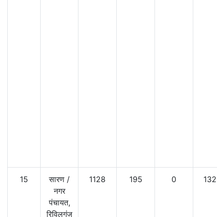
15
सारण
/
1128
195
0
132
नगर
पंचायत,
रिविलगंज