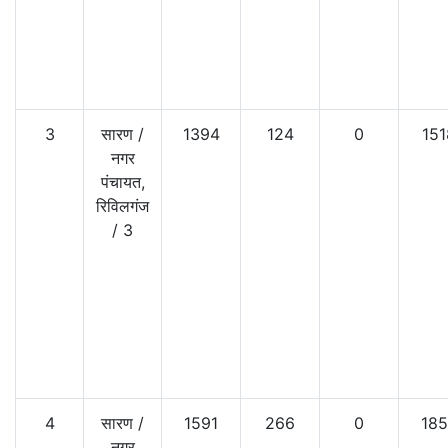
3
सारण
/
1394
124
0
151
नगर
पंचायत,
रिविलगंज
/
3
4
सारण
/
1591
266
0
185
नगर