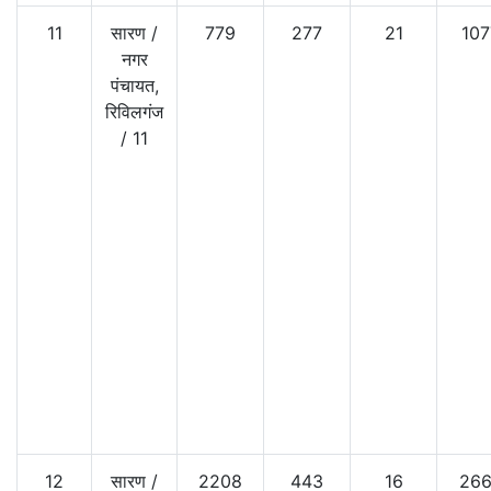
11
सारण
/
779
277
21
107
नगर
पंचायत,
रिविलगंज
/
11
12
सारण
/
2208
443
16
26