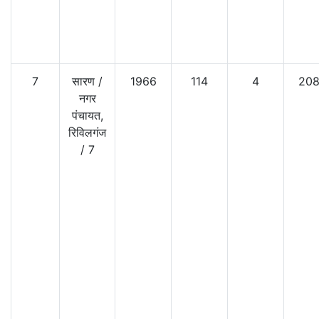
7
सारण
/
1966
114
4
20
नगर
पंचायत,
रिविलगंज
/
7