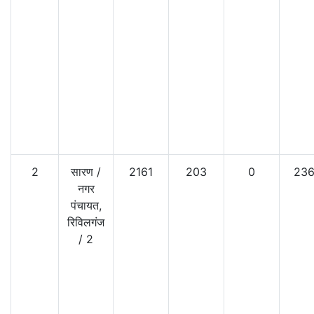
2
सारण
/
2161
203
0
23
नगर
पंचायत,
रिविलगंज
/
2