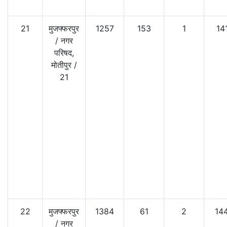
21
मुजफ्फरपुर
1257
153
1
14
/
नगर
परिषद,
मोतीपुर
/
21
22
मुजफ्फरपुर
1384
61
2
14
/
नगर