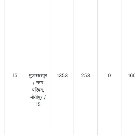
15
मुजफ्फरपुर
1353
253
0
16
/
नगर
परिषद,
मोतीपुर
/
15