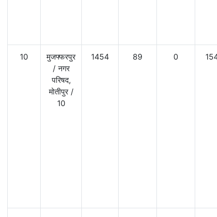
10
मुजफ्फरपुर
1454
89
0
15
/
नगर
परिषद,
मोतीपुर
/
10