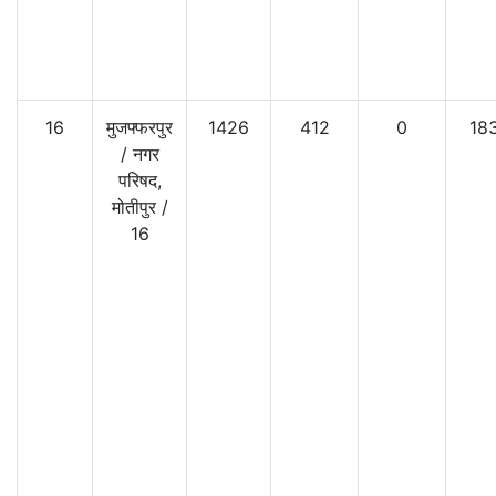
16
मुजफ्फरपुर
1426
412
0
18
/
नगर
परिषद,
मोतीपुर
/
16