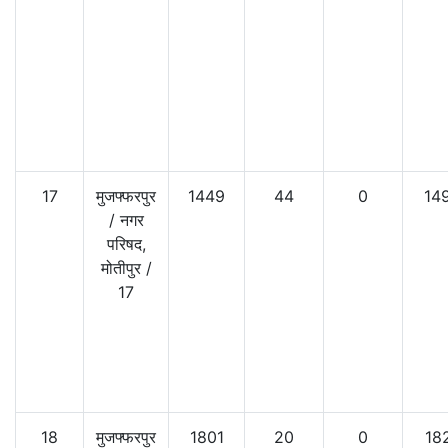
17
मुजफ्फरपुर
1449
44
0
14
/
नगर
परिषद,
मोतीपुर
/
17
18
मुजफ्फरपुर
1801
20
0
18