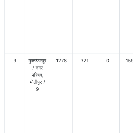
9
मुजफ्फरपुर
1278
321
0
15
/
नगर
परिषद,
मोतीपुर
/
9