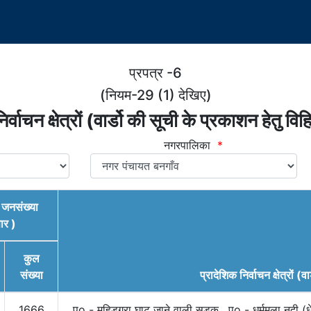
प्रपत्र -6
(नियम-29 (1) देखिए)
र्वाचन क्षेत्रों (वार्डो की सूची के प्रकाशन हेतु वि
नगरपालिका
*
की जनसंख्या
ार )
कुल
संख्या
प्रादेशिक निर्वाचन क्षेत्रों (वा
1666
पूo - महिडगरा घाट जाने वाली सड़क , पo - धर्ममूला नदी (ध