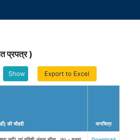
हित प्रपत्र )
Export to Excel
र्डो) की चौहद्दी
मानचित्र
ेमरा नदी) एवं महिषी अंचल सीमा , उo - बलहा
Download