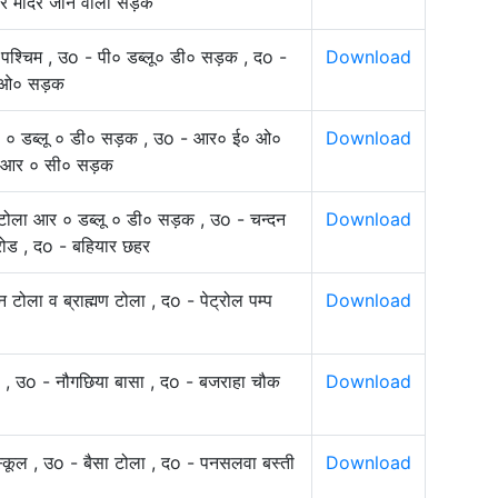
वर मंदिर जाने वाली सड़क
पश्चिम , उo - पी० डब्लू० डी० सड़क , दo -
Download
 ओ० सड़क
ी ० डब्लू ० डी० सड़क , उo - आर० ई० ओ०
Download
० आर ० सी० सड़क
 टोला आर ० डब्लू ० डी० सड़क , उo - चन्दन
Download
रोड , दo - बहियार छहर
टोला व ब्राह्मण टोला , दo - पेट्रोल पम्प
Download
ल , उo - नौगछिया बासा , दo - बजराहा चौक
Download
स्कूल , उo - बैसा टोला , दo - पनसलवा बस्ती
Download