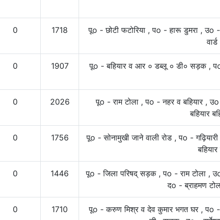
0
1718
पूo - छोटी फटोरिया , पo - हारू डुमरा , उo 
वार्
0
1907
पूo - बहियार व आर ० डब्लू ० डी० सड़क , पo
0
2026
पूo - राम टोला , पo - नहर व बहियार , उ
बहियार बह
0
1756
पूo - सोनामुखी जाने वाली रोड , पo - गढ़ियार
बहियार
0
1446
पूo - जिला परिषद् सड़क , पo - राम टोला , 
दo - ब्राहमण टोल
0
1710
पूo - करुण मिश्र व देव कुमार भगत घर , पo -