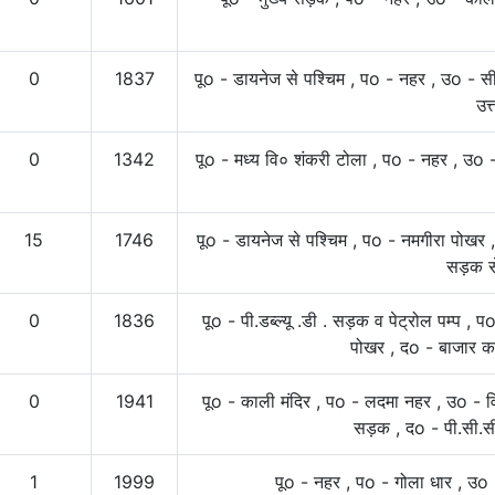
0
1837
पूo - डायनेज से पश्चिम , पo - नहर , उo - स
उत्
0
1342
पूo - मध्य वि० शंकरी टोला , पo - नहर , उo -
15
1746
पूo - डायनेज से पश्चिम , पo - नमगीरा पोखर , 
सड़क से
0
1836
पूo - पी.डब्ल्यू .डी . सड़क व पेट्रोल पम्प , प
पोखर , दo - बाजार का 
0
1941
पूo - काली मंदिर , पo - लदमा नहर , उo - विन्
सड़क , दo - पी.सी.सी.
1
1999
पूo - नहर , पo - गोला धार , उo 