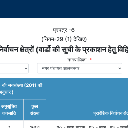
प्रपत्र -6
(नियम-29 (1) देखिए)
र्वाचन क्षेत्रों (वार्डो की सूची के प्रकाशन हेतु वि
नगरपालिका
*
ार्डो) की जनसंख्या (2011 की
नुसार )
अनुसूचित
कुल
जनजाति
संख्या
प्रादेशिक निर्वाचन क्षेत
0
1601
पूo - मुख्य सड़क , पo - नहर , उo - काली म