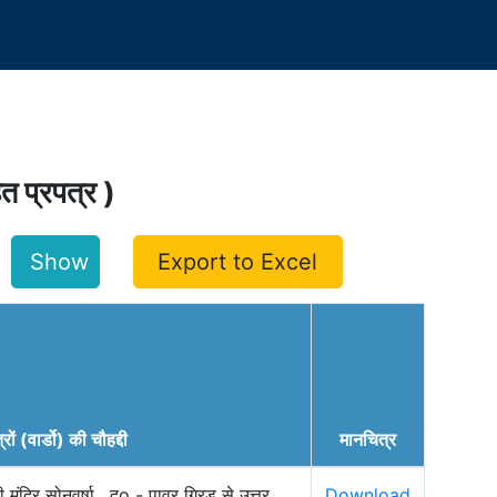
हित प्रपत्र )
Export to Excel
्रों (वार्डो) की चौहद्दी
मानचित्र
ंदिर सोनवर्षा , दo - पावर ग्रिड से उत्तर
Download