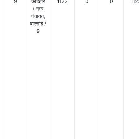
9
कटिहार
1123
0
0
112
/
नगर
पंचायत,
बारसोई
/
9