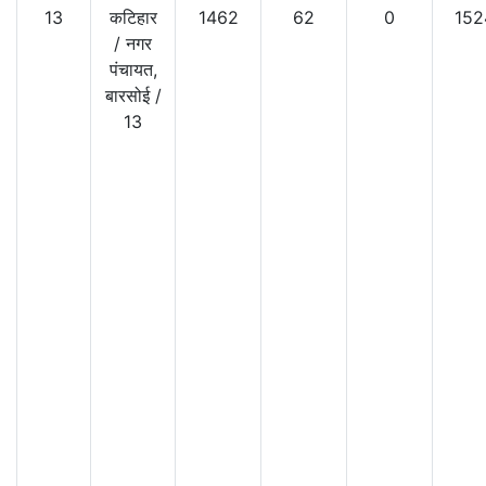
13
कटिहार
1462
62
0
152
/
नगर
पंचायत,
बारसोई
/
13