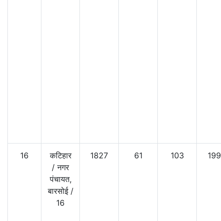
16
कटिहार
1827
61
103
199
/
नगर
पंचायत,
बारसोई
/
16