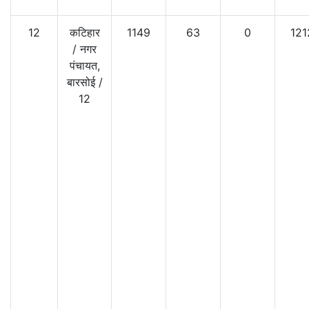
12
कटिहार
1149
63
0
121
/
नगर
पंचायत,
बारसोई
/
12